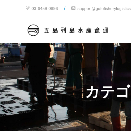
/
03-6459-0896
support@gotofisherylogistic
カテゴ