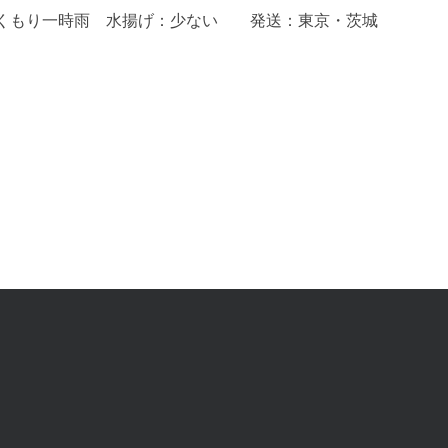
天候：くもり一時雨 水揚げ：少ない 発送：東京・茨城