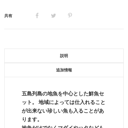
も
の
共有
中
心
鮮
魚
説明
セ
ッ
追加情報
ト
9,500
円
五島列島の地魚を中心とした鮮魚セ
個
ット。 地域によっては仕入れること
が出来ない珍しい魚も入ることがあ
ります。
地魚だけでなくマダイやハタなども