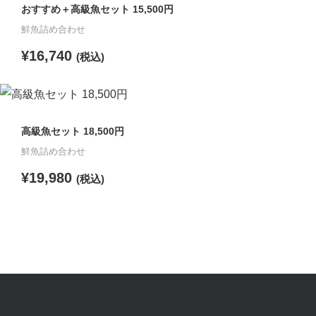
おすすめ＋高級魚セット 15,500円
に
鮮魚詰め合わせ
は
¥
16,740
(税込)
複
数
こ
の
の
バ
高級魚セット 18,500円
商
リ
鮮魚詰め合わせ
品
エ
¥
19,980
に
(税込)
ー
は
シ
こ
複
ョ
の
数
ン
商
の
が
品
バ
あ
に
リ
り