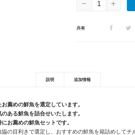
お
す
す
め
共有
＋
高
級
魚
セ
説明
追加情報
ッ
ト
15,500
たお薦めの鮮魚を選定しています。
円
気のある鮮魚を詰合せいたします。
個
特にお薦めの鮮魚セットです。
漁協の目利きで選定し、おすすめの鮮魚を箱詰めしてチル