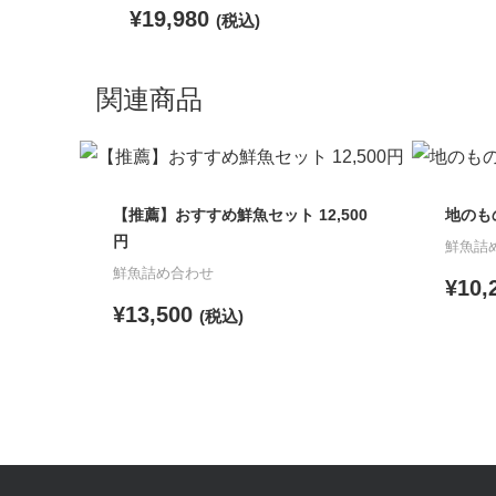
¥
19,980
(税込)
こ
関連商品
の
商
品
に
【推薦】おすすめ鮮魚セット 12,500
地のも
円
は
鮮魚詰
鮮魚詰め合わせ
複
¥
10,
数
¥
13,500
(税込)
の
こ
こ
バ
の
の
リ
商
商
エ
品
品
ー
に