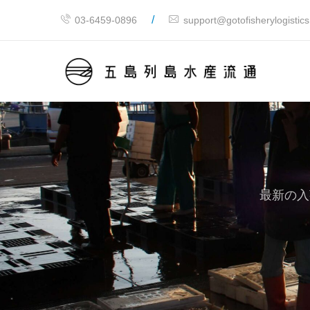
/
03-6459-0896
support@gotofisherylogistic
最新の入