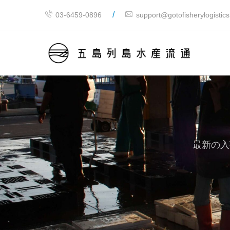
/
03-6459-0896
support@gotofisherylogistic
最新の入