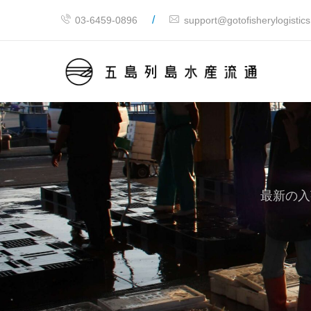
/
03-6459-0896
support@gotofisherylogistic
最新の入