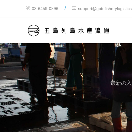
/
03-6459-0896
support@gotofisherylogistic
最新の入