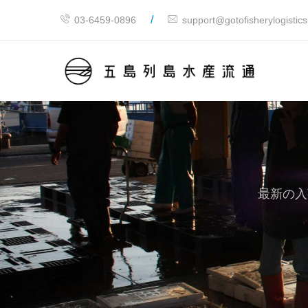
/
03-6459-0896
support@gotofisherylogistic
最新の入