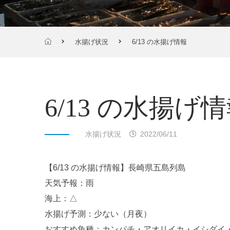
水揚げ状況
6/13 の水揚げ情報
6/13 の水揚げ
水揚げ状況
2022/06/11
【6/13 の水揚げ情報】長崎県五島列島
天気予報：雨
海上：△
水揚げ予測：少ない（月夜）
おすすめ魚種：カンパチ・アオリイカ・イシダイ