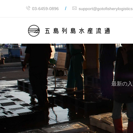
/
03-6459-0896
support@gotofisherylogistic
最新の入