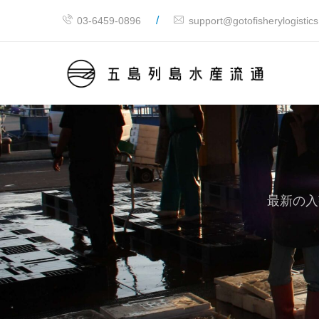
/
03-6459-0896
support@gotofisherylogistic
最新の入