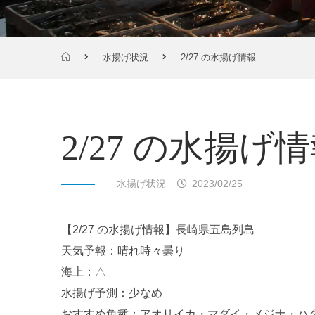
水揚げ状況
2/27 の水揚げ情報
2/27 の水揚げ
水揚げ状況
2023/02/25
【2/27 の水揚げ情報】長崎県五島列島
天気予報：晴れ時々曇り
海上：△
水揚げ予測：少なめ
おすすめ魚種：アオリイカ・マダイ・メジナ・ハ