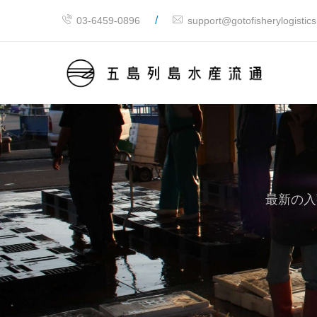
/
03-6459-0896
support@gotofisherylogistic
最新の入