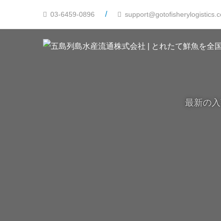
/
03-6459-0896
support@gotofisherylogistics.
最新の入