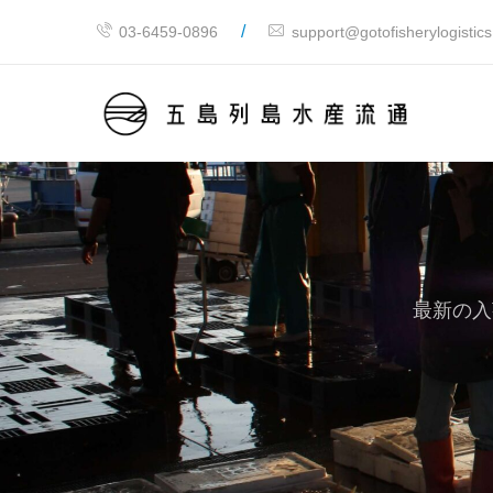
/
03-6459-0896
support@gotofisherylogistic
最新の入