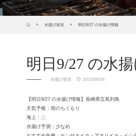
水揚げ状況
明日9/27 の水揚げ情報
明日9/27 の水
水揚げ状況
2022/09/26
【明日9/27 の水揚げ情報】長崎県五島列島
天気予報：雨のちくもり
海上：△
水揚げ予測：少なめ
おすすめ魚種：ケンサキイカ・アオリイカ・イシ