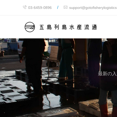
/
03-6459-0896
support@gotofisherylogistic
最新の入