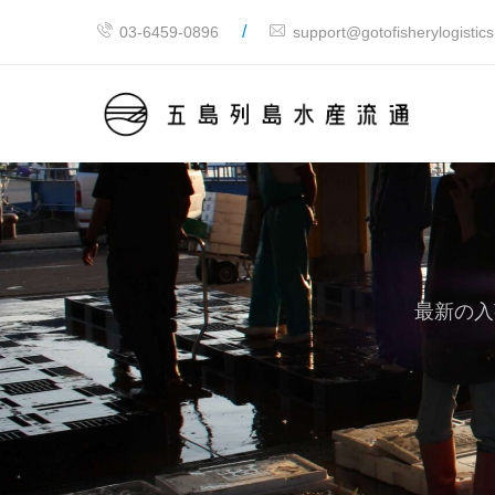
/
03-6459-0896
support@gotofisherylogistic
最新の入