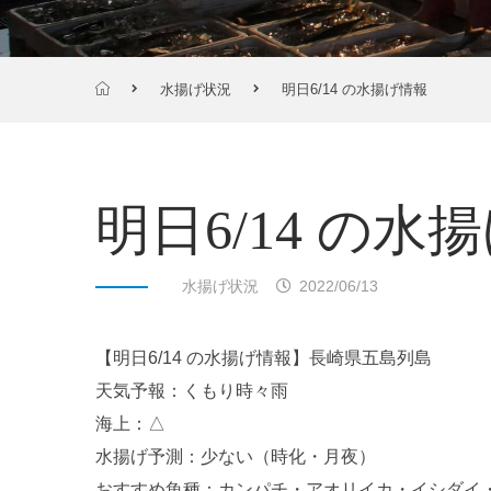
水揚げ状況
明日6/14 の水揚げ情報
明日6/14 の水
水揚げ状況
2022/06/13
【明日6/14 の水揚げ情報】長崎県五島列島
天気予報：くもり時々雨
海上：△
水揚げ予測：少ない（時化・月夜）
おすすめ魚種：カンパチ・アオリイカ・イシダイ