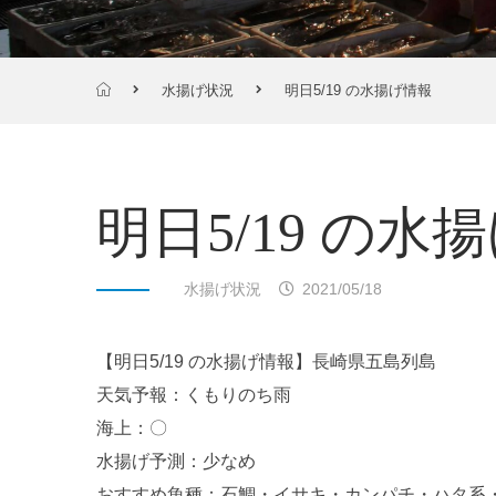
水揚げ状況
明日5/19 の水揚げ情報
明日5/19 の水
水揚げ状況
2021/05/18
【明日5/19 の水揚げ情報】長崎県五島列島
天気予報：くもりのち雨
海上：〇
水揚げ予測：少なめ
おすすめ魚種：石鯛・イサキ・カンパチ・ハタ系