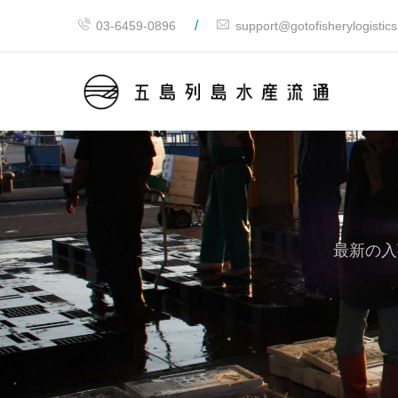
/
03-6459-0896
support@gotofisherylogistic
最新の入