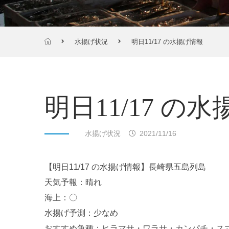
水揚げ状況
明日11/17 の水揚げ情報
明日11/17 の
水揚げ状況
2021/11/16
【明日11/17 の水揚げ情報】長崎県五島列島
天気予報：晴れ
海上：〇
水揚げ予測：少なめ
おすすめ魚種：ヒラマサ・ワラサ・カンパチ・