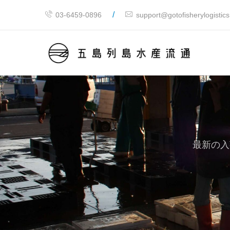
/
03-6459-0896
support@gotofisherylogistic
最新の入