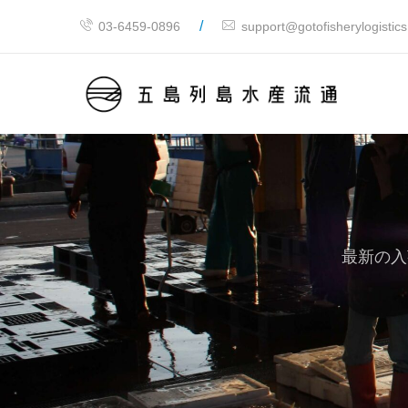
/
03-6459-0896
support@gotofisherylogistic
最新の入