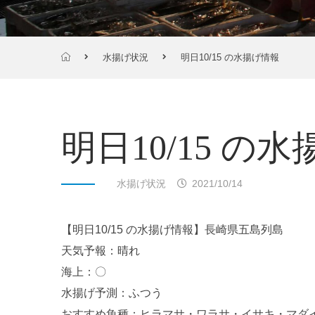
水揚げ状況
明日10/15 の水揚げ情報
明日10/15 の
水揚げ状況
2021/10/14
【明日10/15 の水揚げ情報】長崎県五島列島
天気予報：晴れ
海上：〇
水揚げ予測：ふつう
おすすめ魚種：ヒラマサ・ワラサ・イサキ・マダ