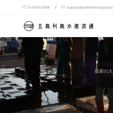
/
03-6459-0896
support@gotofisherylogistic
最新の入