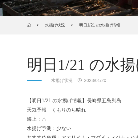
水揚げ状況
明日1/21 の水揚げ情報
明日1/21 の水
水揚げ状況
2023/01/20
【明日1/21 の水揚げ情報】長崎県五島列島
天気予報：くもりのち晴れ
海上：△
水揚げ予測：少ない
おすすめ魚種：アオリイカ・マダイ・メジナ・ハ