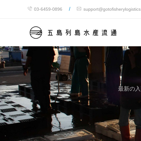
/
03-6459-0896
support@gotofisherylogistic
最新の入