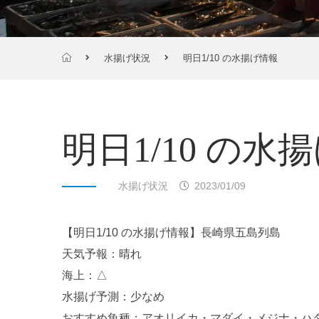
水揚げ状況
明日1/10 の水揚げ情報
明日1/10 の水
水揚げ状況
2023/01/09
【明日1/10 の水揚げ情報】長崎県五島列島
天気予報：晴れ
海上：△
水揚げ予測：少なめ
おすすめ魚種：アオリイカ・マダイ・メジナ・ハ